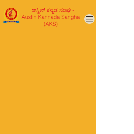
ಆಸ್ಟಿನ್ ಕನ್ನಡ ಸಂಘ -
Austin Kannada Sangha
(AKS)