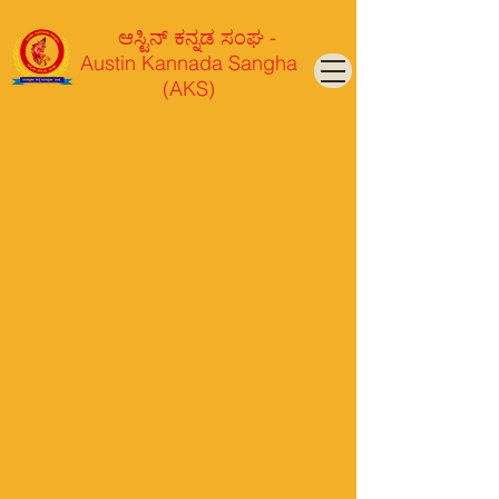
ಆಸ್ಟಿನ್ ಕನ್ನಡ ಸಂಘ -
Austin Kannada Sangha
(AKS)